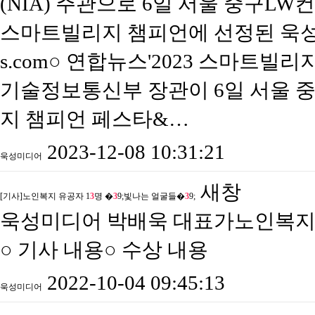
(NIA) 주관으로 6일 서울 중구L
스마트빌리지 챔피언에 선정된 욱성미디
s.com○ 연합뉴스'2023 스마트빌
기술정보통신부 장관이 6일 서울 
지 챔피언 페스타&…
2023-12-08 10:31:21
욱성미디어
새창
[기사]노인복지 유공자 1
3
명 �
3
9;빛나는 얼굴들�
3
9;
욱성미디어 박배욱 대표가노인복지
○ 기사 내용○ 수상 내용​
2022-10-04 09:45:13
욱성미디어