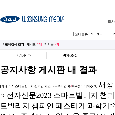
3 전체검색 결과
게시판
1개
게시물
2개
전체게시판
공지사항
2
공지사항 게시판 내 결과
새창
[기사]202
3
스마트빌리지 챔피언 페스타 우수기업 �
3
9;욱성미디어�
3
9;
○ 전자신문2023 스마트빌리지 챔
트빌리지 챔피언 페스타가 과학기