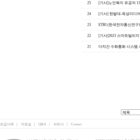
25
[기사]노인복지 유공자 13
24
[기사] 한밭대-욱성미디어
23
ETRI (한국전자통신연구
22
[기사]2023 스마트빌리
21
다자간 수화통화 시스템 
|
|
|
|
보급사례
자료실
Q&A
파트너
Contact