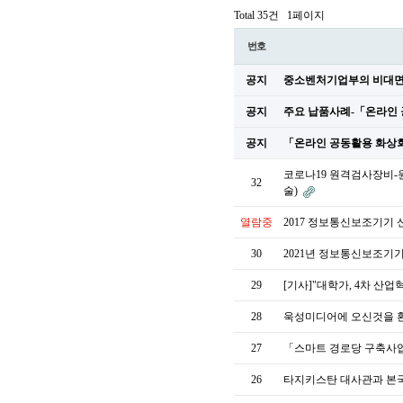
Total 35건
1페이지
번호
공지
중소벤처기업부의 비대면 
공지
주요 납품사례-「온라인
공지
「온라인 공동활용 화상
코로나19 원격검사장비-원격
32
술)
열람중
2017 정보통신보조기기
30
2021년 정보통신보조기기
29
[기사]"대학가, 4차 산업
28
욱성미디어에 오신것을 
27
「스마트 경로당 구축사업
26
타지키스탄 대사관과 본국수도